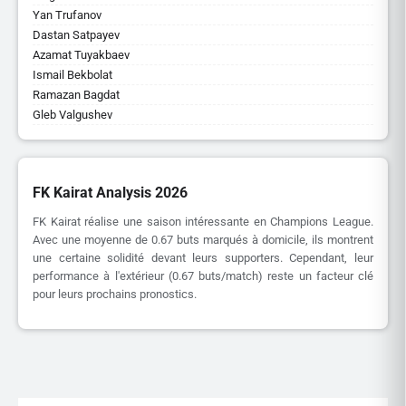
Yan Trufanov
Dastan Satpayev
Azamat Tuyakbaev
Ismail Bekbolat
Ramazan Bagdat
Gleb Valgushev
FK Kairat Analysis 2026
FK Kairat réalise une saison intéressante en Champions League.
Avec une moyenne de 0.67 buts marqués à domicile, ils montrent
une certaine solidité devant leurs supporters. Cependant, leur
performance à l'extérieur (0.67 buts/match) reste un facteur clé
pour leurs prochains pronostics.