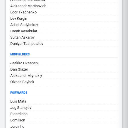
Aleksandr Martinovich
Egor Tkachenko
Lev Kurgin
Adilet Sadybekov
Damir Kasabulat
Sultan Askarov
Daniyar Tashpulatov
MIDFIELDERS
Jaakko Oksanen
Dan Glazer
Aleksandr Mrynskiy
Olzhas Baybek
FORWARDS
Luís Mata
Jug Stanojev
Ricardinho
Edmilson
Jorginho