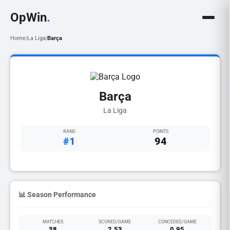
OpWin
.
Home
La Liga
Barça
/
/
Barça
La Liga
RANG
POINTS
#1
94
📊 Season Performance
MATCHES
SCORED/GAME
CONCEDED/GAME
38
2.53
0.95