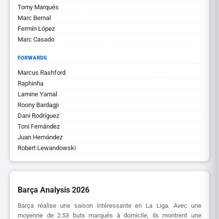
Tomy Marqués
Marc Bernal
Fermín López
Marc Casado
FORWARDS
Marcus Rashford
Raphinha
Lamine Yamal
Roony Bardagji
Dani Rodríguez
Toni Fernández
Juan Hernández
Robert Lewandowski
Barça Analysis 2026
Barça réalise une saison intéressante en La Liga. Avec une
moyenne de 2.53 buts marqués à domicile, ils montrent une