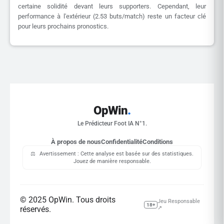
certaine solidité devant leurs supporters. Cependant, leur
performance à l'extérieur (2.53 buts/match) reste un facteur clé
pour leurs prochains pronostics.
OpWin
.
Le Prédicteur Foot IA N°1.
À propos de nous
Confidentialité
Conditions
⚖️
Avertissement : Cette analyse est basée sur des statistiques.
Jouez de manière responsable.
© 2025 OpWin. Tous droits
Jeu Responsable
18+
réservés.
↗