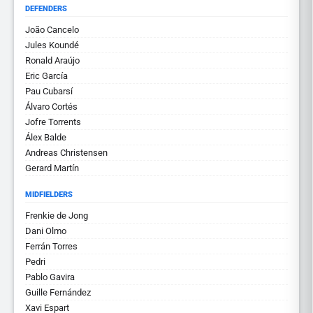
DEFENDERS
João Cancelo
Jules Koundé
Ronald Araújo
Eric García
Pau Cubarsí
Álvaro Cortés
Jofre Torrents
Álex Balde
Andreas Christensen
Gerard Martín
MIDFIELDERS
Frenkie de Jong
Dani Olmo
Ferrán Torres
Pedri
Pablo Gavira
Guille Fernández
Xavi Espart