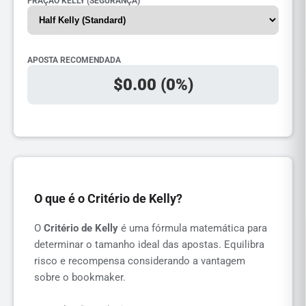
FRAÇÃO KELLY (SEGURANÇA)
APOSTA RECOMENDADA
$0.00 (0%)
O que é o Critério de Kelly?
O
Critério de Kelly
é uma fórmula matemática para
determinar o tamanho ideal das apostas. Equilibra
risco e recompensa considerando a vantagem
sobre o bookmaker.