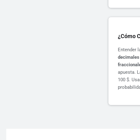
¿Cómo Co
Entender l
decimales
fraccional
apuesta. 
100 $. Usa
probabilid