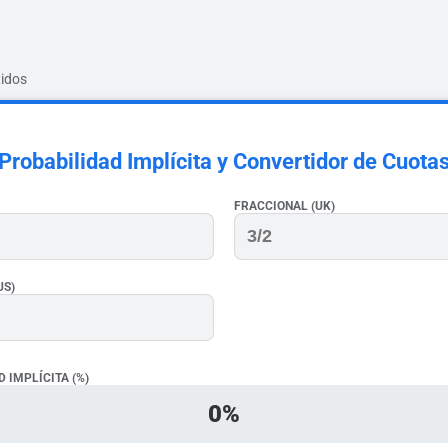
tidos
Probabilidad Implícita y Convertidor de Cuota
FRACCIONAL (UK)
US)
 IMPLÍCITA (%)
0%