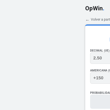
OpWin
.
←
Volver a par
DECIMAL (UE)
AMERICANA (
PROBABILIDAD