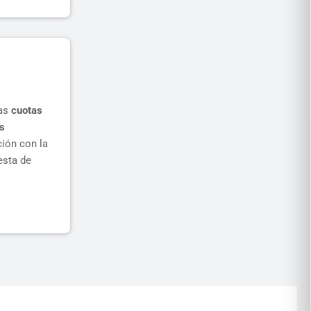
Las
cuotas
s
ción con la
esta de