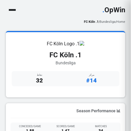
.
OpWin
1. FC Köln
Bundesliga
Home
/
/
1. FC Köln
Bundesliga
مركز
نقاط
32
#14
📊 Season Performance
CONCEDED/GAME
SCORED/GAME
MATCHES
1.88
1.47
34