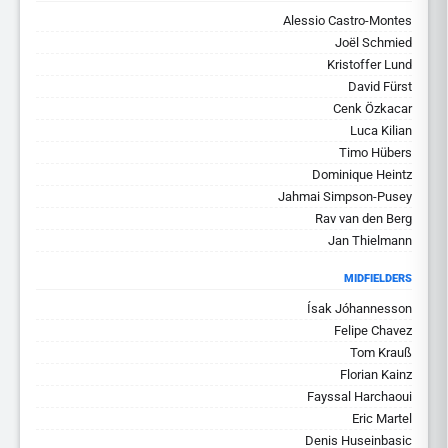
Alessio Castro-Montes
Joël Schmied
Kristoffer Lund
David Fürst
Cenk Özkacar
Luca Kilian
Timo Hübers
Dominique Heintz
Jahmai Simpson-Pusey
Rav van den Berg
Jan Thielmann
MIDFIELDERS
Ísak Jóhannesson
Felipe Chavez
Tom Krauß
Florian Kainz
Fayssal Harchaoui
Eric Martel
Denis Huseinbasic