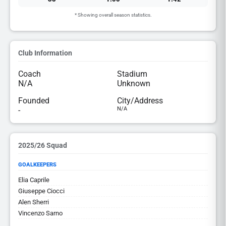
* Showing overall season statistics.
Club Information
Coach
Stadium
N/A
Unknown
Founded
City/Address
-
N/A
2025/26 Squad
GOALKEEPERS
Elia Caprile
Giuseppe Ciocci
Alen Sherri
Vincenzo Sarno