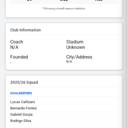
* Showing overall season statistics.
Club Information
Coach
Stadium
N/A
Unknown
Founded
City/Address
-
N/A
2025/26 Squad
GOALKEEPERS
Lucas Cañizars
Bernardo Fontes
Gabriel Souza
Rodrigo Silva