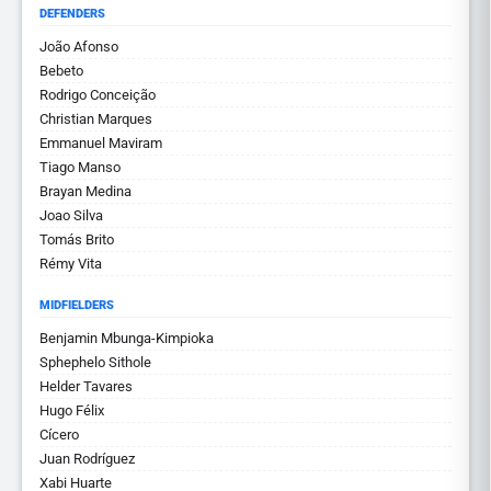
DEFENDERS
João Afonso
Bebeto
Rodrigo Conceição
Christian Marques
Emmanuel Maviram
Tiago Manso
Brayan Medina
Joao Silva
Tomás Brito
Rémy Vita
MIDFIELDERS
Benjamin Mbunga-Kimpioka
Sphephelo Sithole
Helder Tavares
Hugo Félix
Cícero
Juan Rodríguez
Xabi Huarte