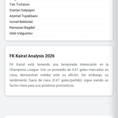
Yan Trufanov
Dastan Satpayev
Azamat Tuyakbaev
Ismail Bekbolat
Ramazan Bagdat
Gleb Valgushev
FK Kairat Analysis 2026
FK Kairat está teniendo una temporada interesante en la
Champions League. Con un promedio de 0.67 goles marcados en
casa, demuestran solidez ante su afición. Sin embargo, su
rendimiento fuera de casa (0.67 goles/partido) sigue siendo un
factor clave para sus próximos pronósticos.