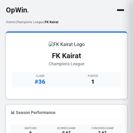
OpWin
.
Home
Champions League
FK Kairat
/
/
FK Kairat
Champions League
CLASIF
PUNTOS
#36
1
📊 Season Performance
MATCHES
SCORED/GAME
CONCEDED/GAME
6
0.67
2.67