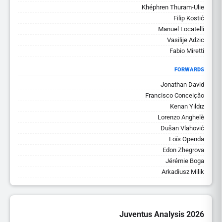
Khéphren Thuram-Ulie
Filip Kostić
Manuel Locatelli
Vasilije Adzic
Fabio Miretti
FORWARDS
Jonathan David
Francisco Conceição
Kenan Yıldız
Lorenzo Anghelè
Dušan Vlahović
Loïs Openda
Edon Zhegrova
Jérémie Boga
Arkadiusz Milik
Juventus Analysis 2026