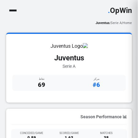
.
OpWin
Juventus
Serie A
Home
/
/
Juventus
Serie A
مركز
نقاط
69
#6
📊 Season Performance
CONCEDED/GAME
SCORED/GAME
MATCHES
0.89
1.63
38