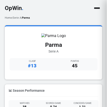
OpWin
.
Home
Serie A
Parma
/
/
Parma
Serie A
CLASIF
PUNTOS
#13
45
📊 Season Performance
MATCHES
SCORED/GAME
CONCEDED/GAME
38
0.74
1.21