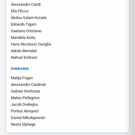
Alessandro Ciardi
Elia Plicco
Abdou-Salam Konate
Edoardo Tigani
Gaetano Oristanio
Mandela Keita
Hans Nicolussi Caviglia
Adrián Bernabé
Nahuel Estévez
FORWARDS
Matija Frigan
Alessandro Cardinali
Gabriel Strefezza
Mateo Pellegrino
Jacob Ondrejka
Pontus Almqvist
Daniel Mikołajewski
Nesta Elphege