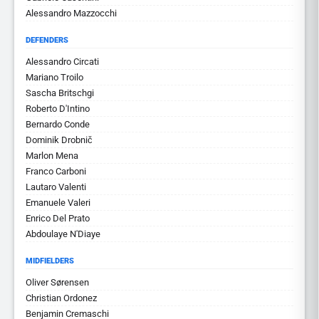
Alessandro Mazzocchi
DEFENDERS
Alessandro Circati
Mariano Troilo
Sascha Britschgi
Roberto D'Intino
Bernardo Conde
Dominik Drobnič
Marlon Mena
Franco Carboni
Lautaro Valenti
Emanuele Valeri
Enrico Del Prato
Abdoulaye N'Diaye
MIDFIELDERS
Oliver Sørensen
Christian Ordonez
Benjamin Cremaschi