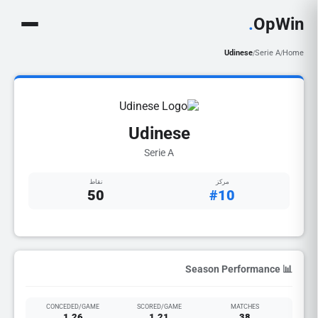
.
OpWin
Udinese
Serie A
Home
/
/
Udinese
Serie A
مركز
نقاط
50
#10
📊 Season Performance
CONCEDED/GAME
SCORED/GAME
MATCHES
1.26
1.21
38