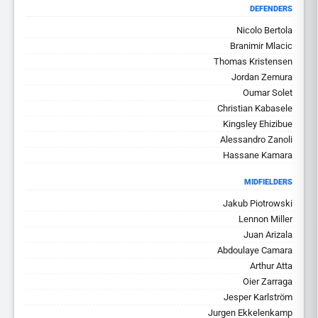
DEFENDERS
Nicolo Bertola
Branimir Mlacic
Thomas Kristensen
Jordan Zemura
Oumar Solet
Christian Kabasele
Kingsley Ehizibue
Alessandro Zanoli
Hassane Kamara
MIDFIELDERS
Jakub Piotrowski
Lennon Miller
Juan Arizala
Abdoulaye Camara
Arthur Atta
Oier Zarraga
Jesper Karlström
Jurgen Ekkelenkamp