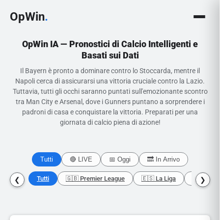
OpWin
.
OpWin IA — Pronostici di Calcio Intelligenti e
Basati sui Dati
Il Bayern è pronto a dominare contro lo Stoccarda, mentre il
Napoli cerca di assicurarsi una vittoria cruciale contro la Lazio.
Tuttavia, tutti gli occhi saranno puntati sull'emozionante scontro
tra Man City e Arsenal, dove i Gunners puntano a sorprendere i
padroni di casa e conquistare la vittoria. Preparati per una
giornata di calcio piena di azione!
Tutti
🔴 LIVE
📅 Oggi
🔜 In Arrivo
Tutti
🇬🇧 Premier League
🇪🇸 La Liga
🇮🇹 Seri
❮
❯