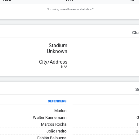
* Showing overall season statistics.
Clu
Stadium
Unknown
City/Address
N/A
DEFENDERS
Marlon
Walter Kannemann
G
Marcos Rocha
T
João Pedro
G
Fabián Balbuena