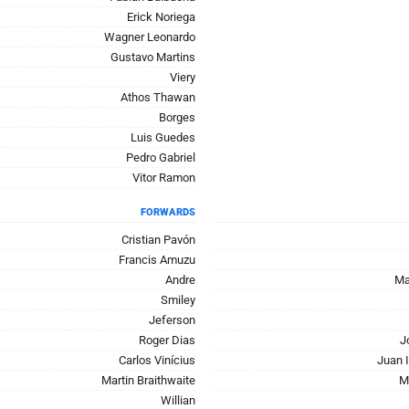
Erick Noriega
Wagner Leonardo
Gustavo Martins
Viery
Athos Thawan
Borges
Luis Guedes
Pedro Gabriel
Vitor Ramon
FORWARDS
Cristian Pavón
Francis Amuzu
Andre
Ma
Smiley
Jeferson
Roger Dias
J
Carlos Vinícius
Juan 
Martin Braithwaite
M
Willian