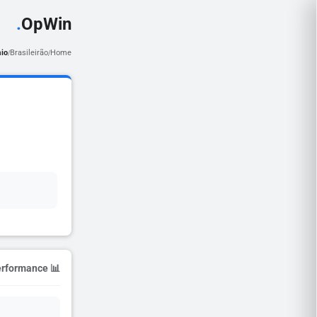
.
OpWin
io
Brasileirão
Home
/
/
📊 Season Performance