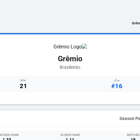
Grêm
Grêmio
Brasileirão
مركز
نقاط
21
#16
NCEDED/GAME
SCORED/GAME
MATCHES
1.33
1.11
18