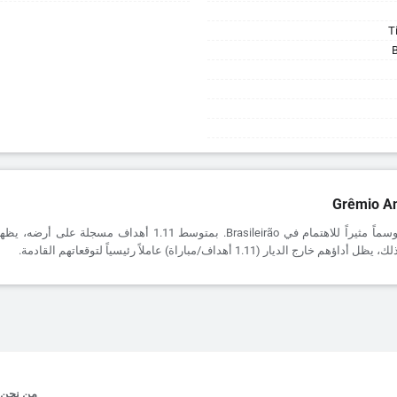
T
Grêmio An
يقدم Grêmio موسماً مثيراً للاهتمام في Brasileirão. بمتوسط 1.11 أهداف 
 الديار (1.11 أهداف/مباراة) عاملاً رئيسياً لتوقعاتهم القادمة.
من نحن