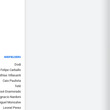
MIDFIELDERS
Dodi
Felipe Carballo
thías Villasanti
Caio Paulista
Tetê
osé Enamorado
Ignacio Nardoni
iguel Monsalve
Leonel Perez