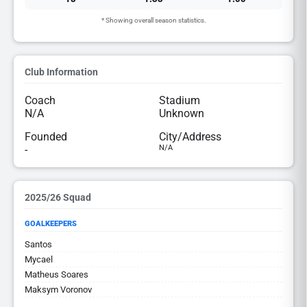
* Showing overall season statistics.
Club Information
Coach
Stadium
N/A
Unknown
Founded
City/Address
-
N/A
2025/26 Squad
GOALKEEPERS
Santos
Mycael
Matheus Soares
Maksym Voronov