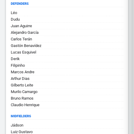
DEFENDERS
Léo
Dudu
Juan Aguirre
Alejandro García
Carlos Terán
Gastón Benavídez
Lucas Esquivel
Derik
Filipinho
Marcos Andre
Arthur Dias
Gilberto Leite
Murilo Camargo
Bruno Ramos
Claudio Henrique
MIDFIELDERS
Jádson
Luiz Gustavo