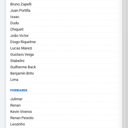
Bruno Zapelli
Juan Portilla
Isaac
Dudu
Chiqueti
João Victor
Diogo Riquelme
Lucas Marezi
Gustavo Veiga
Stabelini
Guilherme Back
Benjamín Brito
Lima
FORWARDS
Julimar
Renan
Kevin Viveros
Renan Peixoto
Leozinho