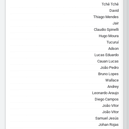
Tchê Tchê
David
Thiago Mendes
Jair
Claudio Spinelli
Hugo Moura
Tucuruí
Adson
Lucas Eduardo
Cauan Lucas
João Pedro
Bruno Lopes
Wallace
Andrey
Leonardo Araujo
Diego Campos
João Vitor
João Vitor
Samuel Jesús
Johan Rojas