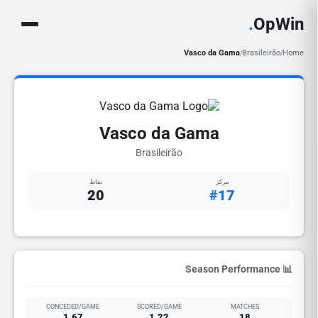
.
OpWin
Vasco da Gama
Brasileirão
Home
/
/
Vasco da Gama
Brasileirão
مركز
نقاط
20
#17
📊 Season Performance
CONCEDED/GAME
SCORED/GAME
MATCHES
1.67
1.22
18