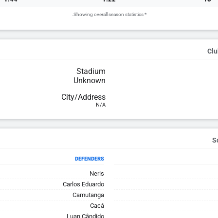
* Showing overall season statistics.
Clu
Stadium
Unknown
City/Address
N/A
DEFENDERS
Neris
Carlos Eduardo
Camutanga
Cacá
Luan Cândido