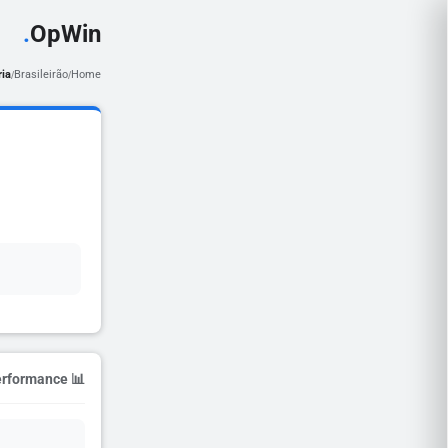
.
OpWin
ria
Brasileirão
Home
/
/
📊 Season Performance