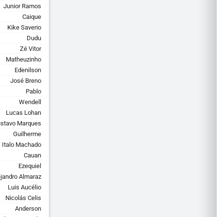
Junior Ramos
Caique
Kike Saverio
Dudu
Zé Vitor
Matheuzinho
Edenilson
José Breno
Pablo
Wendell
Lucas Lohan
stavo Marques
Guilherme
Italo Machado
Cauan
Ezequiel
ejandro Almaraz
Luis Aucélio
Nicolás Celis
Anderson