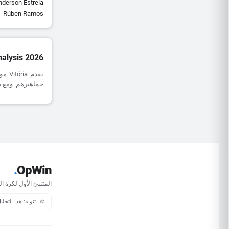
derson Estrela
Rúben Ramos
nalysis 2026
جماهيرهم. ومع ذلك، يظل أداؤهم خارج
.
OpWin
المتنبئ الأول لكرة ال
⚖️
تنويه: هذا التحل