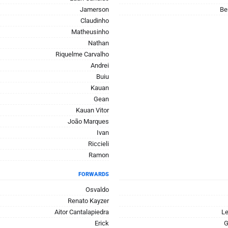
Jamerson
Be
Claudinho
Matheusinho
Nathan
Riquelme Carvalho
Andrei
Buiu
Kauan
Gean
Kauan Vitor
João Marques
Ivan
Riccieli
Ramon
FORWARDS
Osvaldo
Renato Kayzer
Aitor Cantalapiedra
Le
Erick
G