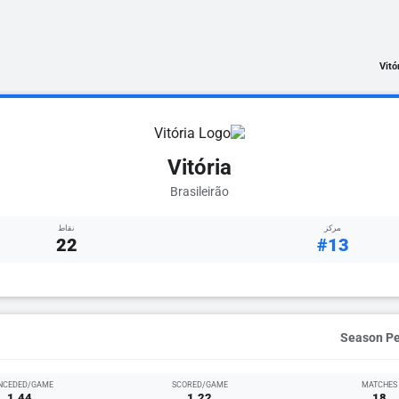
Vitó
Vitória
Brasileirão
مركز
نقاط
22
#13
NCEDED/GAME
SCORED/GAME
MATCHES
1.44
1.22
18