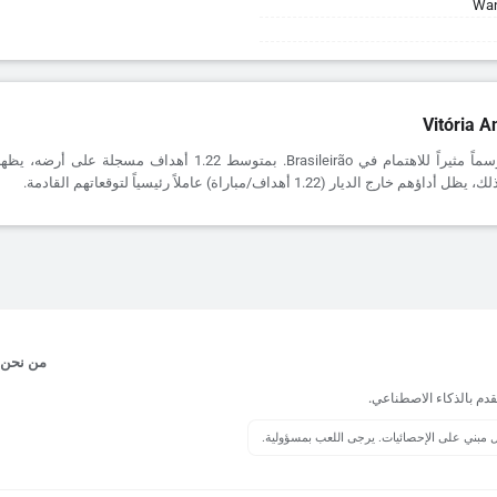
Wan
Vitória A
يقدم Vitória موسماً مثيراً للاهتمام في Brasileirão. بمتوسط 1.22 أهداف 
 الديار (1.22 أهداف/مباراة) عاملاً رئيسياً لتوقعاتهم القادمة.
من نحن
قدم بالذكاء الاصطناعي.
يل مبني على الإحصائيات. يرجى اللعب بمسؤولية.