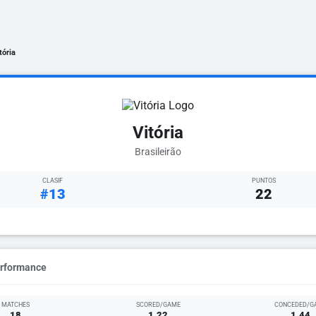
tória
Vitória
Brasileirão
CLASIF
PUNTOS
#13
22
erformance
MATCHES
SCORED/GAME
CONCEDED/G
18
1.22
1.44