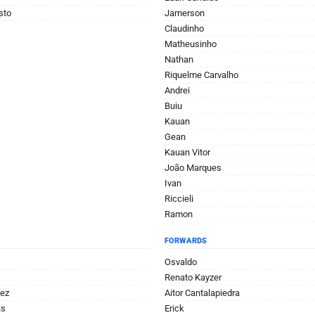
sto
Jamerson
Claudinho
Matheusinho
Nathan
Riquelme Carvalho
Andrei
Buiu
Kauan
Gean
Kauan Vitor
João Marques
Ivan
Riccieli
Ramon
FORWARDS
Osvaldo
Renato Kayzer
nez
Aitor Cantalapiedra
as
Erick