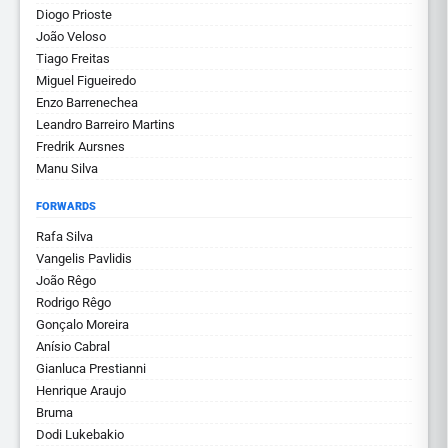
Diogo Prioste
João Veloso
Tiago Freitas
Miguel Figueiredo
Enzo Barrenechea
Leandro Barreiro Martins
Fredrik Aursnes
Manu Silva
FORWARDS
Rafa Silva
Vangelis Pavlidis
João Rêgo
Rodrigo Rêgo
Gonçalo Moreira
Anísio Cabral
Gianluca Prestianni
Henrique Araujo
Bruma
Dodi Lukebakio