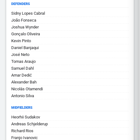
DEFENDERS
Sidny Lopes Cabral
João Fonseca
Joshua Wynder
Gonçalo Oliveira
Kevin Pinto
Daniel Banjaqui
José Neto
Tomas Araujo
Samuel Dahl
Amar Dedić
Alexander Bah
Nicolás Otamendi
Antonio Silva
MIDFIELDERS
Heorhii Sudakov
Andreas Schjelderup
Richard Rios
Franjo Ivanovic