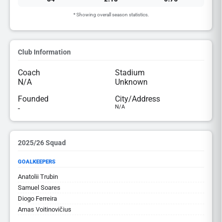
* Showing overall season statistics.
Club Information
Coach
Stadium
N/A
Unknown
Founded
City/Address
-
N/A
2025/26 Squad
GOALKEEPERS
Anatolii Trubin
Samuel Soares
Diogo Ferreira
Arnas Voitinovičius