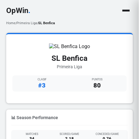
OpWin
.
Home
Primeira Liga
SL Benfica
/
/
SL Benfica
Primeira Liga
CLASIF
PUNTOS
#3
80
📊 Season Performance
MATCHES
SCORED/GAME
CONCEDED/GAME
34
2.18
0.76