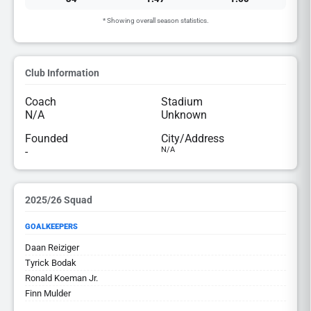
* Showing overall season statistics.
Club Information
Coach
Stadium
N/A
Unknown
Founded
City/Address
-
N/A
2025/26 Squad
GOALKEEPERS
Daan Reiziger
Tyrick Bodak
Ronald Koeman Jr.
Finn Mulder