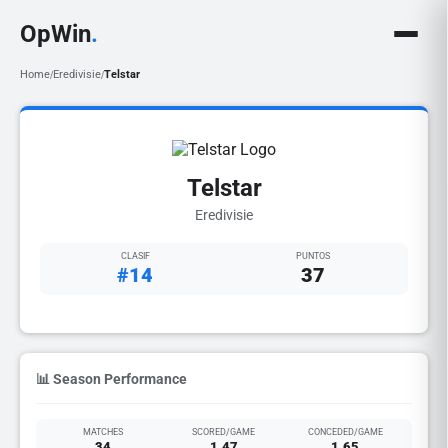
OpWin
.
Home
Eredivisie
Telstar
/
/
Telstar
Eredivisie
CLASIF
PUNTOS
#14
37
📊 Season Performance
MATCHES
SCORED/GAME
CONCEDED/GAME
34
1.47
1.65