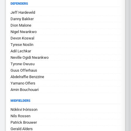
DEFENDERS
Jeff Hardeveld
Danny Bakker
Dion Malone
Nigel Nwankwo
Devon Koswal
Tyrese Noslin
Adil Lechkar
Neville Ogidi Nwankwo
Tyrone Owusu
Guus Offerhaus
Abdelraffie Benzzine
Yamano Olfers
Amin Bouchouari
MIDFIELDERS
Nökkvi Þórisson
Nils Rossen
Patrick Brouwer
Gerald Alders