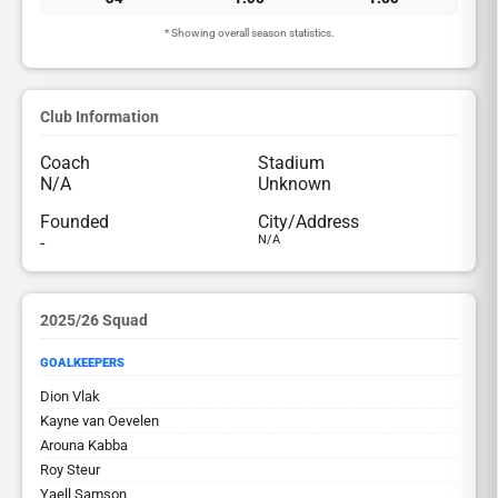
* Showing overall season statistics.
Club Information
Coach
Stadium
N/A
Unknown
Founded
City/Address
-
N/A
2025/26 Squad
GOALKEEPERS
Dion Vlak
Kayne van Oevelen
Arouna Kabba
Roy Steur
Yaell Samson