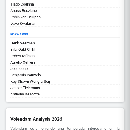
Tiago Codinha
Anass Bouziane
Robin van Cruijsen
Dave Kwakman
FORWARDS
Henk Veerman
Bilal Ould-Chikh
Robert Mühren
Aurelio Oehlers
Joël Ideho
Benjamin Pauwels
Key-Shawn Wong-a-Soij
Jesper Tielemans
Anthony Descotte
Volendam Analysis 2026
Volendam está teniendo una temporada interesante en la