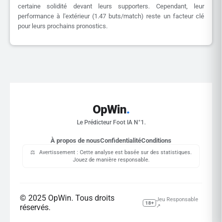
certaine solidité devant leurs supporters. Cependant, leur
performance à l'extérieur (1.47 buts/match) reste un facteur clé
pour leurs prochains pronostics.
OpWin
.
Le Prédicteur Foot IA N°1.
À propos de nous
Confidentialité
Conditions
⚖️
Avertissement : Cette analyse est basée sur des statistiques.
Jouez de manière responsable.
© 2025 OpWin. Tous droits
Jeu Responsable
18+
réservés.
↗