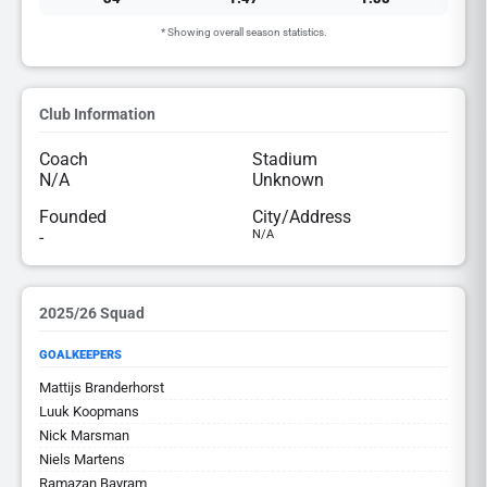
* Showing overall season statistics.
Club Information
Coach
Stadium
N/A
Unknown
Founded
City/Address
-
N/A
2025/26 Squad
GOALKEEPERS
Mattijs Branderhorst
Luuk Koopmans
Nick Marsman
Niels Martens
Ramazan Bayram