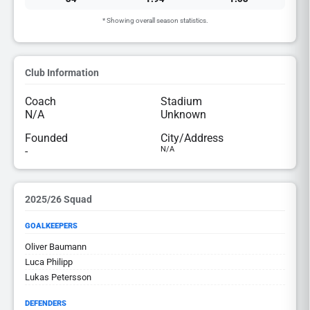
* Showing overall season statistics.
Club Information
Coach
Stadium
N/A
Unknown
Founded
City/Address
-
N/A
2025/26 Squad
GOALKEEPERS
Oliver Baumann
Luca Philipp
Lukas Petersson
DEFENDERS