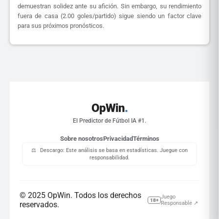
demuestran solidez ante su afición. Sin embargo, su rendimiento
fuera de casa (2.00 goles/partido) sigue siendo un factor clave
para sus próximos pronósticos.
OpWin
.
El Predictor de Fútbol IA #1.
Sobre nosotros
Privacidad
Términos
⚖️
Descargo: Este análisis se basa en estadísticas. Juegue con
responsabilidad.
© 2025 OpWin. Todos los derechos
Juego
18+
reservados.
Responsable ↗