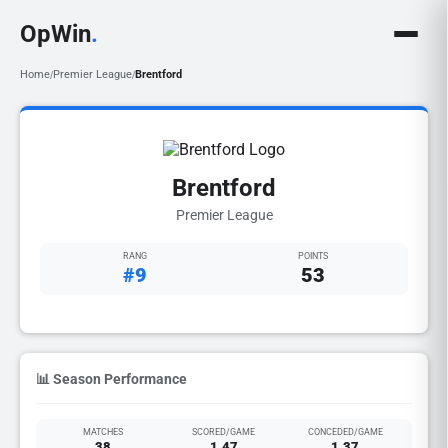
OpWin
.
Home
Premier League
Brentford
/
/
Brentford
Premier League
RANG
POINTS
#9
53
📊 Season Performance
MATCHES
SCORED/GAME
CONCEDED/GAME
38
1.47
1.37