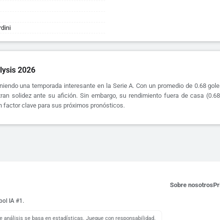
dini
lysis 2026
niendo una temporada interesante en la Serie A. Con un promedio de 0.68 go
an solidez ante su afición. Sin embargo, su rendimiento fuera de casa (0.68
n factor clave para sus próximos pronósticos.
Sobre nosotros
Pr
bol IA #1.
 análisis se basa en estadísticas. Juegue con responsabilidad.