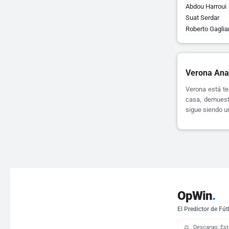
Abdou Harroui
Suat Serdar
Roberto Gagliar
Verona Ana
Verona está te
casa, demuestr
sigue siendo u
OpWin
.
El Predictor de Fút
⚖️
Descargo: Este