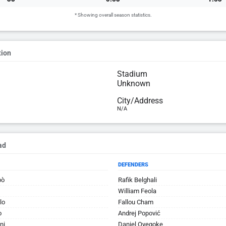
* Showing overall season statistics.
tion
Stadium
Unknown
City/Address
N/A
ad
DEFENDERS
pò
Rafik Belghali
William Feola
lo
Fallou Cham
o
Andrej Popović
ni
Daniel Oyegoke