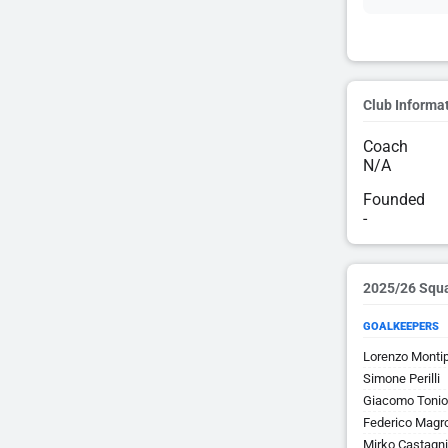
Club Informa
Coach
N/A
Founded
-
2025/26 Squ
GOALKEEPERS
Lorenzo Monti
Simone Perilli
Giacomo Tonio
Federico Magr
Mirko Castagni