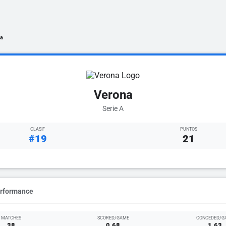
na
Verona
Serie A
CLASIF
PUNTOS
#19
21
erformance
MATCHES
SCORED/GAME
CONCEDED/G
38
0.68
1.63