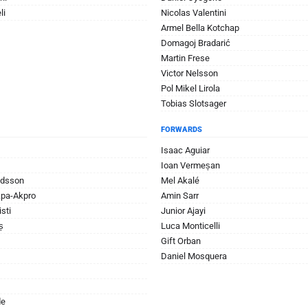
li
Nicolas Valentini
Armel Bella Kotchap
Domagoj Bradarić
Martin Frese
Victor Nelsson
Pol Mikel Lirola
Tobias Slotsager
FORWARDS
Isaac Aguiar
Ioan Vermeșan
ndsson
Mel Akalé
kpa-Akpro
Amin Sarr
sti
Junior Ajayi
ș
Luca Monticelli
Gift Orban
Daniel Mosquera
de