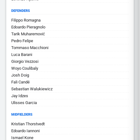
DEFENDERS
Filippo Romagna
Edoardo Pieragnolo
Tarik Muharemović
Pedro Felipe
Tommaso Macchioni
Luca Barani
Giorgio Vezzosi
Woyo Coulibaly
Josh Doig
Fali Candé
Sebastian Walukiewicz
Jay Idzes
Ulisses Garcia
MIDFIELDERS
Kristian Thorstvedt
Edoardo Iannoni
Ismael Kone