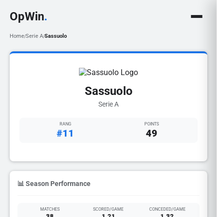
OpWin
.
Home
Serie A
Sassuolo
/
/
Sassuolo
Serie A
RANG
POINTS
#11
49
📊 Season Performance
MATCHES
SCORED/GAME
CONCEDED/GAME
38
1.21
1.32