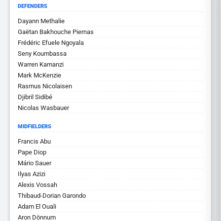
DEFENDERS
Dayann Methalie
Gaëtan Bakhouche Piernas
Frédéric Efuele Ngoyala
Seny Koumbassa
Warren Kamanzi
Mark McKenzie
Rasmus Nicolaisen
Djibril Sidibé
Nicolas Wasbauer
MIDFIELDERS
Francis Abu
Pape Diop
Mário Sauer
Ilyas Azizi
Alexis Vossah
Thibaud-Dorian Garondo
Adam El Ouali
Aron Dönnum