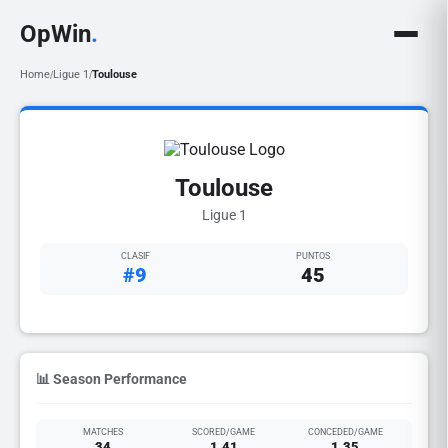
OpWin
.
Home
Ligue 1
Toulouse
/
/
Toulouse
Ligue 1
CLASIF
PUNTOS
#9
45
📊 Season Performance
MATCHES
SCORED/GAME
CONCEDED/GAME
34
1.41
1.35