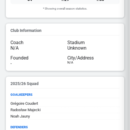
* Showing overall season statistics.
Club Information
Coach
Stadium
N/A
Unknown
Founded
City/Address
-
N/A
2025/26 Squad
GOALKEEPERS
Grégoire Coudert
Radosław Majecki
Noah Jauny
DEFENDERS