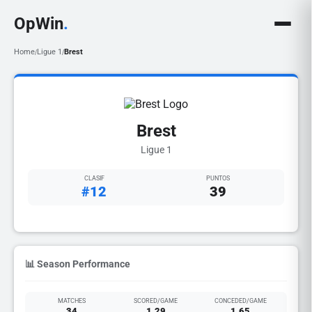
OpWin
.
Home
Ligue 1
Brest
/
/
Brest
Ligue 1
CLASIF
PUNTOS
#12
39
📊 Season Performance
MATCHES
SCORED/GAME
CONCEDED/GAME
34
1.29
1.65