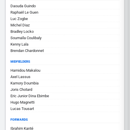
Daouda Guindo
Raphaël Le Guen
Luc Zogbe
Michel Diaz
Bradley Locko
Soumaïla Coulibaly
Kenny Lala
Brendan Chardonnet
MIDFIELDERS
Hamidou Makalou
Axel Lassus
Kamory Doumbia
Joris Chotard
Eric Junior Dina Ebimbe
Hugo Magnetti
Lucas Tousart
FORWARDS
Ibrahim Kanté