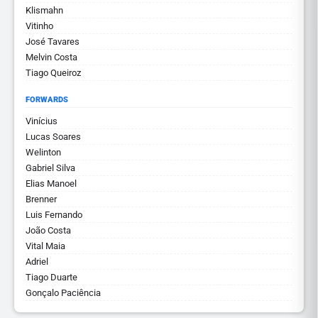
Klismahn
Vitinho
José Tavares
Melvin Costa
Tiago Queiroz
FORWARDS
Vinícius
Lucas Soares
Welinton
Gabriel Silva
Elias Manoel
Brenner
Luis Fernando
João Costa
Vital Maia
Adriel
Tiago Duarte
Gonçalo Paciência