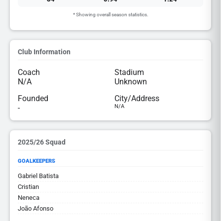
* Showing overall season statistics.
Club Information
Coach
Stadium
N/A
Unknown
Founded
City/Address
-
N/A
2025/26 Squad
GOALKEEPERS
Gabriel Batista
Cristian
Neneca
João Afonso