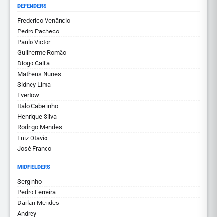
DEFENDERS
Frederico Venâncio
Pedro Pacheco
Paulo Victor
Guilherme Romão
Diogo Calila
Matheus Nunes
Sidney Lima
Evertow
Italo Cabelinho
Henrique Silva
Rodrigo Mendes
Luiz Otavio
José Franco
MIDFIELDERS
Serginho
Pedro Ferreira
Darlan Mendes
Andrey