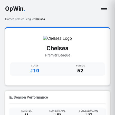
OpWin
.
Home
Premier League
Chelsea
/
/
Chelsea
Premier League
CLASIF
PUNTOS
#10
52
📊 Season Performance
MATCHES
SCORED/GAME
CONCEDED/GAME
38
1.53
1.37