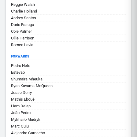
Reggie Walsh
Charlie Holland
Andrey Santos
Dario Essugo
Cole Palmer
Ollie Harrison
Romeo Lavia
FORWARDS
Pedro Neto
Estevao
Shumaira Mheuka
Ryan Kavuma-McQueen
Jesse Derry
Mathis Eboué
Liam Delap
João Pedro
Mykhailo Mudryk
Marc Guiu
Alejandro Garnacho