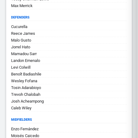
Max Merrick
DEFENDERS
Cucurella
Reece James
Malo Gusto
Jorrel Hato
Mamadou Sarr
Landon Emenalo
Levi Colwill
Benoît Badiashile
Wesley Fofana
Tosin Adarabioyo
Trevoh Chalobah
Josh Acheampong
Caleb Wiley
MIDFIELDERS
Enzo Fernández
Moisés Caicedo