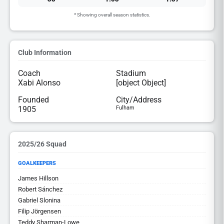
* Showing overall season statistics.
Club Information
Coach
Stadium
Xabi Alonso
[object Object]
Founded
City/Address
1905
Fulham
2025/26 Squad
GOALKEEPERS
James Hillson
Robert Sánchez
Gabriel Slonina
Filip Jörgensen
Teddy Sharman-Lowe