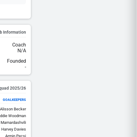
b Information
Coach
N/A
Founded
-
2025/26 Squad
GOALKEEPERS
Alisson Becker
eddie Woodman
i Mamardashvili
Harvey Davies
Armin Pecsi