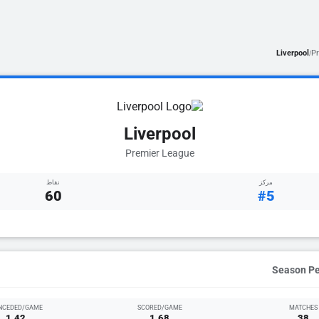
Liverpool
P
/
Liverpool
Premier League
مركز
نقاط
60
#5
NCEDED/GAME
SCORED/GAME
MATCHES
1.42
1.68
38