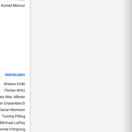
Kornel Miściur
MIDFIELDERS
Wataru Endō
Florian Wirtz
xis Mac Allister
an Gravenberch
Kieran Morrison
Tommy Pilling
Michael Laffey
remie Frimpong