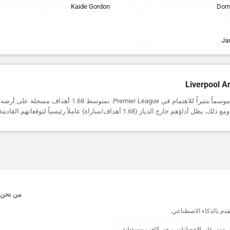
Kaide Gordon
Domi
Ja
Liverpool A
يقدم Liverpool موسماً مثيراً للاهتمام في Premier League. بمتوسط 8
هم خارج الديار (1.68 أهداف/مباراة) عاملاً رئيسياً لتوقعاتهم القادمة.
من نحن
قدم بالذكاء الاصطناعي.
يل مبني على الإحصائيات. يرجى اللعب بمسؤولية.