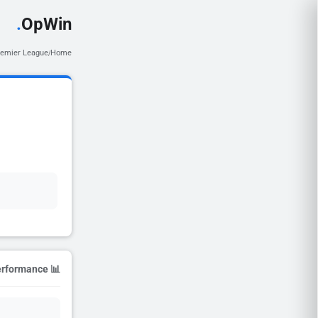
.
OpWin
remier League
Home
/
📊 Season Performance