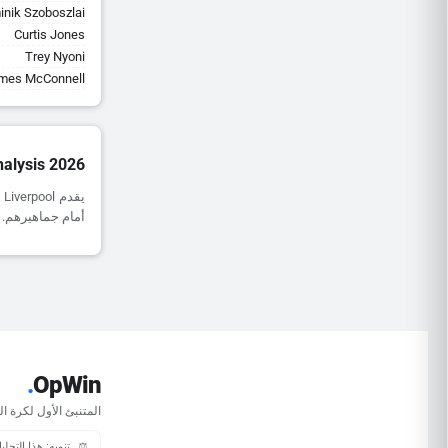
nik Szoboszlai
Curtis Jones
Trey Nyoni
mes McConnell
nalysis 2026
أمام جماهيرهم. ومع ذلك، يظل أداؤ
.
OpWin
المتنبئ الأول لكرة ال
⚖️
تنويه: هذا التحل