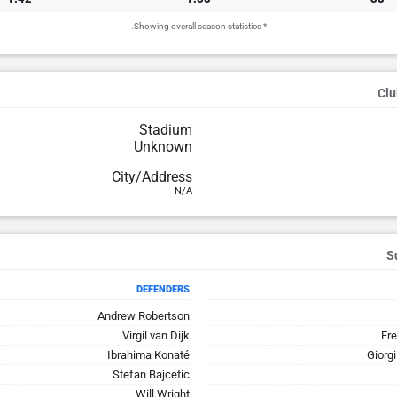
* Showing overall season statistics.
Clu
Stadium
Unknown
City/Address
N/A
DEFENDERS
Andrew Robertson
Virgil van Dijk
Fr
Ibrahima Konaté
Giorg
Stefan Bajcetic
Will Wright