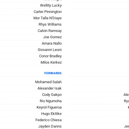
Wellity Lucky
Carter Pinnington
Mor Talla N'Diaye
Rhys Williams
Calvin Ramsay
Joe Gomez
Amara Nallo
Giovanni Leoni
Conor Bradley
Milos Kerkez
FORWARDS
Mohamed Salah
Alexander Isak
Cody Gakpo
Ale
Rio Ngumoha
Ry
Keyrol Figueroa
Hugo Ekitike
Federico Chiesa
Jayden Danns
Je