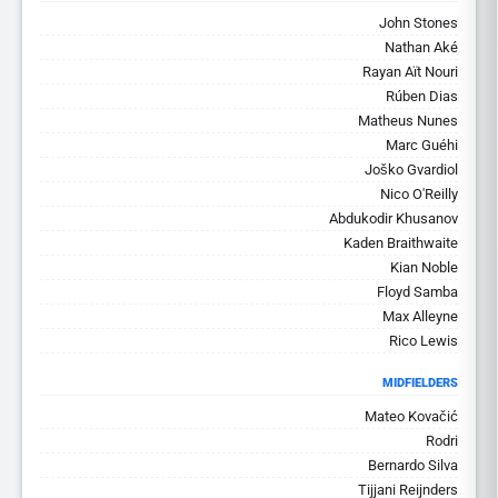
John Stones
Nathan Aké
Rayan Aït Nouri
Rúben Dias
Matheus Nunes
Marc Guéhi
Joško Gvardiol
Nico O'Reilly
Abdukodir Khusanov
Kaden Braithwaite
Kian Noble
Floyd Samba
Max Alleyne
Rico Lewis
MIDFIELDERS
Mateo Kovačić
Rodri
Bernardo Silva
Tijjani Reijnders