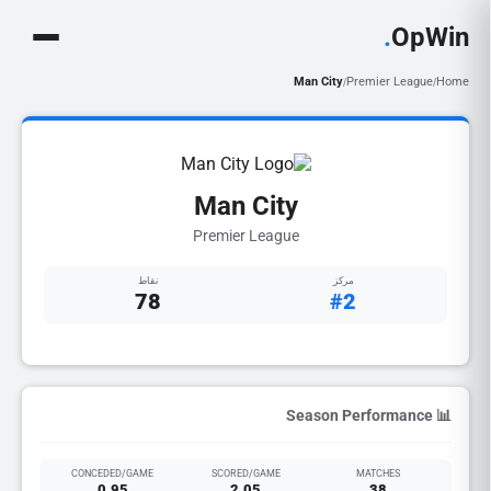
.
OpWin
Man City
Premier League
Home
/
/
Man City
Premier League
مركز
نقاط
78
#2
📊 Season Performance
CONCEDED/GAME
SCORED/GAME
MATCHES
0.95
2.05
38