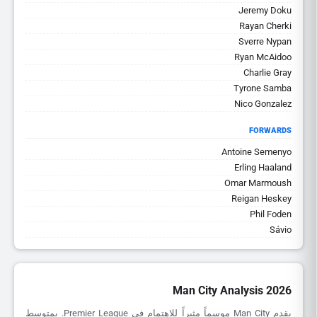
Jeremy Doku
Rayan Cherki
Sverre Nypan
Ryan McAidoo
Charlie Gray
Tyrone Samba
Nico Gonzalez
FORWARDS
Antoine Semenyo
Erling Haaland
Omar Marmoush
Reigan Heskey
Phil Foden
Sávio
Man City Analysis 2026
يقدم Man City موسماً مثيراً للاهتمام في Premier League. بمتوسط