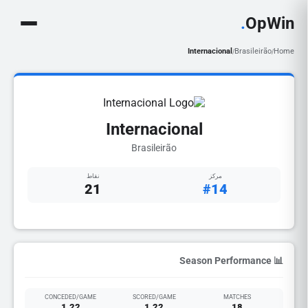
.
OpWin
Internacional
Brasileirão
Home
/
/
Internacional
Brasileirão
مركز
نقاط
21
#14
📊 Season Performance
CONCEDED/GAME
SCORED/GAME
MATCHES
1.22
1.22
18