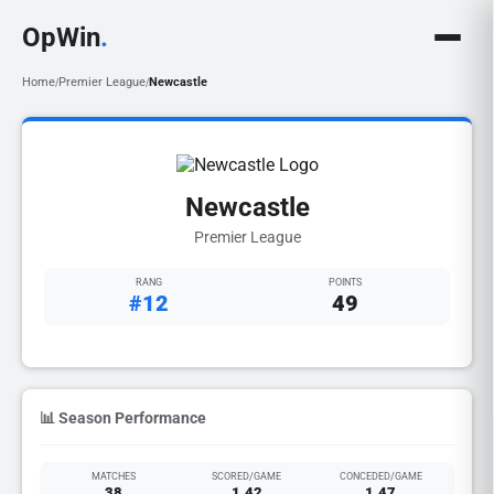
OpWin
.
Home
Premier League
Newcastle
/
/
Newcastle
Premier League
RANG
POINTS
#12
49
📊 Season Performance
MATCHES
SCORED/GAME
CONCEDED/GAME
38
1.42
1.47