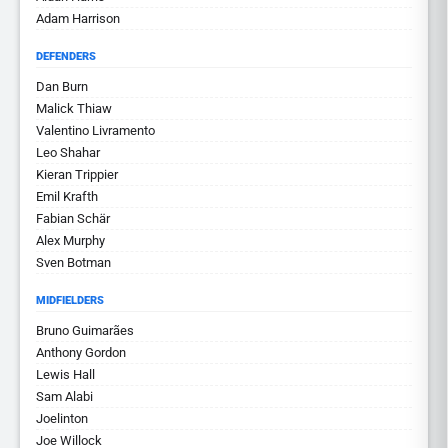
Adam Harrison
DEFENDERS
Dan Burn
Malick Thiaw
Valentino Livramento
Leo Shahar
Kieran Trippier
Emil Krafth
Fabian Schär
Alex Murphy
Sven Botman
MIDFIELDERS
Bruno Guimarães
Anthony Gordon
Lewis Hall
Sam Alabi
Joelinton
Joe Willock