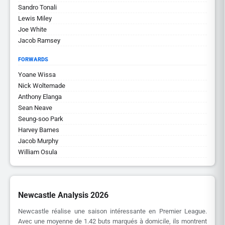
Sandro Tonali
Lewis Miley
Joe White
Jacob Ramsey
FORWARDS
Yoane Wissa
Nick Woltemade
Anthony Elanga
Sean Neave
Seung-soo Park
Harvey Barnes
Jacob Murphy
William Osula
Newcastle Analysis 2026
Newcastle réalise une saison intéressante en Premier League.
Avec une moyenne de 1.42 buts marqués à domicile, ils montrent