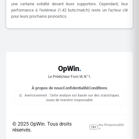
une certaine solidité devant leurs supporters. Cependant, leur
performance à l'extérieur (1.42 buts/match) reste un facteur clé
pour leurs prochains pronostics.
OpWin
.
Le Prédicteur Foot IA N°1.
À propos de nous
Confidentialité
Conditions
⚖️
Avertissement : Cette analyse est basée sur des statistiques.
Jouez de manière responsable.
© 2025 OpWin. Tous droits
Jeu Responsable
18+
réservés.
↗