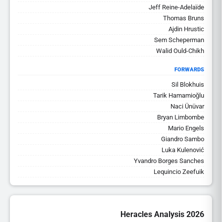
Jeff Reine-Adelaïde
Thomas Bruns
Ajdin Hrustic
Sem Scheperman
Walid Ould-Chikh
FORWARDS
Sil Blokhuis
Tarik Hamamioğlu
Naci Ünüvar
Bryan Limbombe
Mario Engels
Giandro Sambo
Luka Kulenović
Yvandro Borges Sanches
Lequincio Zeefuik
Heracles Analysis 2026