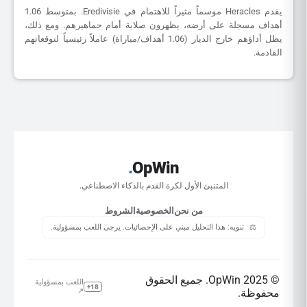
يقدم Heracles موسماً مثيراً للاهتمام في Eredivisie. بمتوسط 1.06
أهداف مسجلة على أرضه، يظهرون صلابة أمام جماهيرهم. ومع ذلك،
يظل أداؤهم خارج الديار (1.06 أهداف/مباراة) عاملاً رئيسياً لتوقعاتهم
القادمة.
.
OpWin
المتنبئ الأول لكرة القدم بالذكاء الاصطناعي.
من نحن
الخصوصية
الشروط
⚖️
تنويه: هذا التحليل مبني على الإحصائيات. يرجى اللعب بمسؤولية.
© 2025 OpWin. جميع الحقوق
اللعب بمسؤولية
18+
محفوظة.
↗