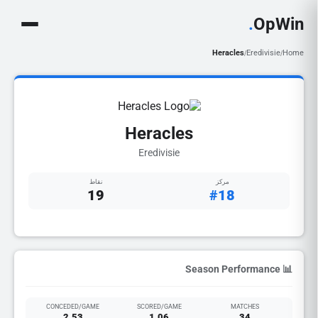
.
OpWin
Heracles
Eredivisie
Home
/
/
Heracles
Eredivisie
مركز
نقاط
19
#18
📊 Season Performance
CONCEDED/GAME
SCORED/GAME
MATCHES
2.53
1.06
34