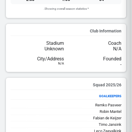
* Showing overall season statistics.
Club Information
Stadium
Coach
Unknown
N/A
City/Address
Founded
N/A
-
2025/26 Squad
GOALKEEPERS
Remko Pasveer
Robin Mantel
Fabian de Keijzer
Timo Jansink
Leco Zeevalkink