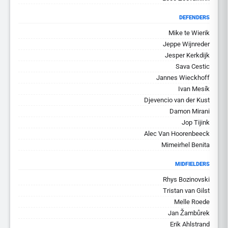
DEFENDERS
Mike te Wierik
Jeppe Wijnreder
Jesper Kerkdijk
Sava Cestic
Jannes Wieckhoff
Ivan Mesík
Djevencio van der Kust
Damon Mirani
Jop Tijink
Alec Van Hoorenbeeck
Mimeirhel Benita
MIDFIELDERS
Rhys Bozinovski
Tristan van Gilst
Melle Roede
Jan Žambůrek
Erik Ahlstrand