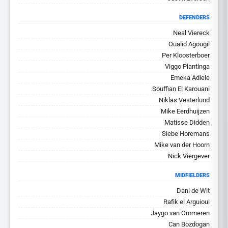
DEFENDERS
Neal Viereck
Oualid Agougil
Per Kloosterboer
Viggo Plantinga
Emeka Adiele
Souffian El Karouani
Niklas Vesterlund
Mike Eerdhuijzen
Matisse Didden
Siebe Horemans
Mike van der Hoorn
Nick Viergever
MIDFIELDERS
Dani de Wit
Rafik el Arguioui
Jaygo van Ommeren
Can Bozdogan