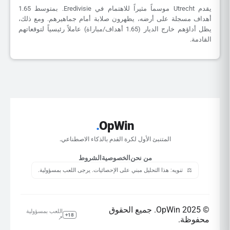
يقدم Utrecht موسماً مثيراً للاهتمام في Eredivisie. بمتوسط 1.65
أهداف مسجلة على أرضه، يظهرون صلابة أمام جماهيرهم. ومع ذلك،
يظل أداؤهم خارج الديار (1.65 أهداف/مباراة) عاملاً رئيسياً لتوقعاتهم
القادمة.
.
OpWin
المتنبئ الأول لكرة القدم بالذكاء الاصطناعي.
من نحن
الخصوصية
الشروط
⚖️
تنويه: هذا التحليل مبني على الإحصائيات. يرجى اللعب بمسؤولية.
© 2025 OpWin. جميع الحقوق
اللعب بمسؤولية
18+
محفوظة.
↗