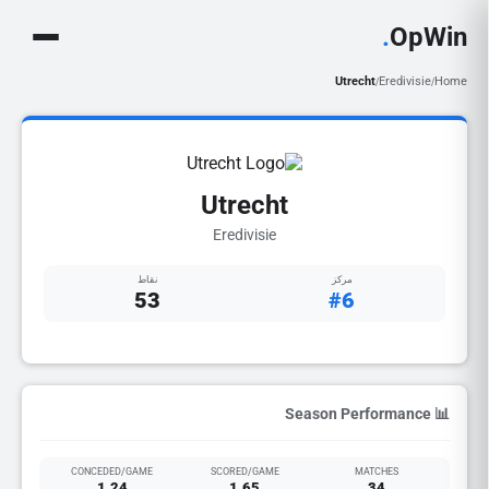
.
OpWin
Utrecht
Eredivisie
Home
/
/
Utrecht
Eredivisie
مركز
نقاط
53
#6
📊 Season Performance
CONCEDED/GAME
SCORED/GAME
MATCHES
1.24
1.65
34