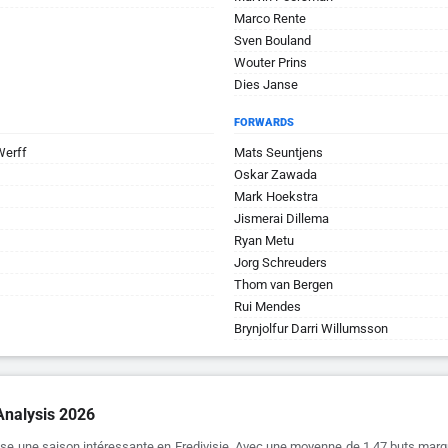
Marco Rente
Sven Bouland
Wouter Prins
Dies Janse
FORWARDS
Werff
Mats Seuntjens
Oskar Zawada
Mark Hoekstra
Jismerai Dillema
Ryan Metu
Jorg Schreuders
Thom van Bergen
Rui Mendes
Brynjolfur Darri Willumsson
Analysis 2026
ise une saison intéressante en Eredivisie. Avec une moyenne de 1.47 buts marq