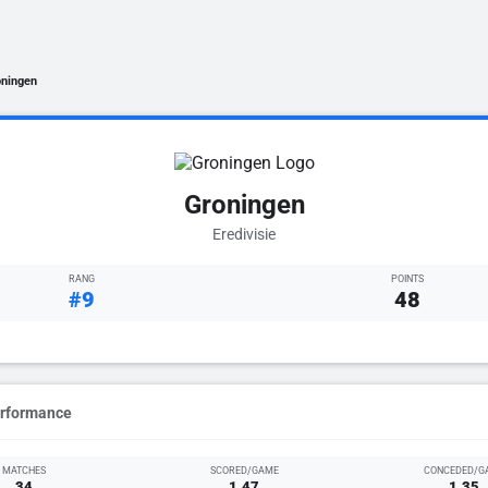
ningen
Groningen
Eredivisie
RANG
POINTS
#9
48
erformance
MATCHES
SCORED/GAME
CONCEDED/G
34
1.47
1.35