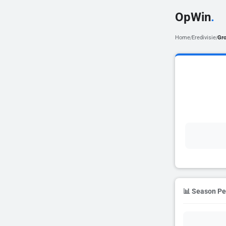
OpWin
.
Home
Eredivisie
Gro
/
/
📊 Season P