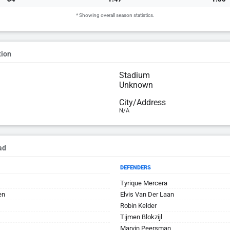
* Showing overall season statistics.
tion
Stadium
Unknown
City/Address
N/A
ad
DEFENDERS
Tyrique Mercera
en
Elvis Van Der Laan
Robin Kelder
Tijmen Blokzijl
Marvin Peersman