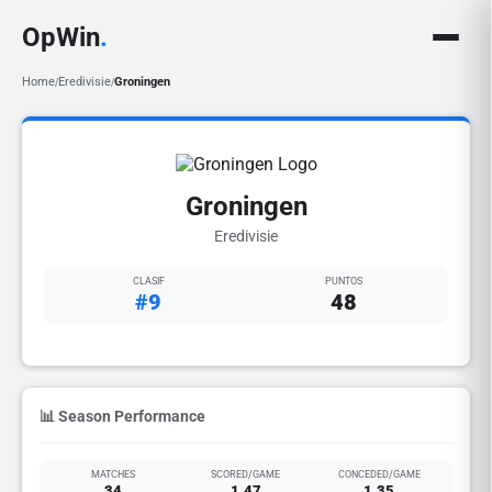
OpWin
.
Home
Eredivisie
Groningen
/
/
Groningen
Eredivisie
CLASIF
PUNTOS
#9
48
📊 Season Performance
MATCHES
SCORED/GAME
CONCEDED/GAME
34
1.47
1.35