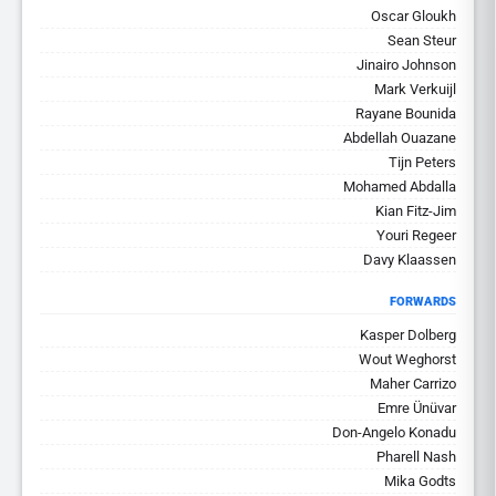
Oscar Gloukh
Sean Steur
Jinairo Johnson
Mark Verkuijl
Rayane Bounida
Abdellah Ouazane
Tijn Peters
Mohamed Abdalla
Kian Fitz-Jim
Youri Regeer
Davy Klaassen
FORWARDS
Kasper Dolberg
Wout Weghorst
Maher Carrizo
Emre Ünüvar
Don-Angelo Konadu
Pharell Nash
Mika Godts