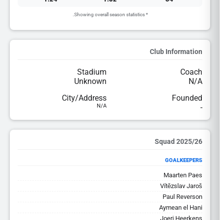
* Showing overall season statistics.
Club Information
Stadium
Coach
Unknown
N/A
City/Address
Founded
N/A
-
2025/26 Squad
GOALKEEPERS
Maarten Paes
Vítězslav Jaroš
Paul Reverson
Aymean el Hani
Joeri Heerkens