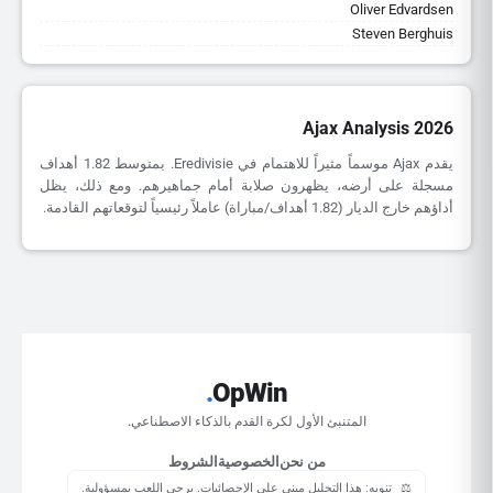
Oliver Edvardsen
Steven Berghuis
Ajax Analysis 2026
يقدم Ajax موسماً مثيراً للاهتمام في Eredivisie. بمتوسط 1.82 أهداف
مسجلة على أرضه، يظهرون صلابة أمام جماهيرهم. ومع ذلك، يظل
أداؤهم خارج الديار (1.82 أهداف/مباراة) عاملاً رئيسياً لتوقعاتهم القادمة.
.
OpWin
المتنبئ الأول لكرة القدم بالذكاء الاصطناعي.
من نحن
الخصوصية
الشروط
⚖️
تنويه: هذا التحليل مبني على الإحصائيات. يرجى اللعب بمسؤولية.