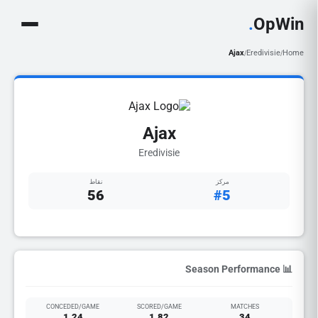
.
OpWin
Ajax
Eredivisie
Home
/
/
Ajax
Eredivisie
مركز
نقاط
56
#5
📊 Season Performance
CONCEDED/GAME
SCORED/GAME
MATCHES
1.24
1.82
34