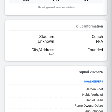
* Showing overall season statistics.
Club Information
Stadium
Coach
Unknown
N/A
City/Address
Founded
N/A
-
2025/26 Squad
GOALKEEPERS
Jeroen Zoet
Hobie Verhulst
Daniel Deen
Rome Owusu-Oduro
Jur Schipper