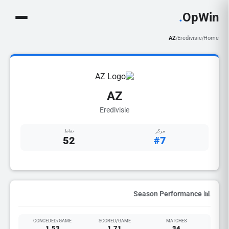
.
OpWin
AZ
Eredivisie
Home
/
/
AZ
Eredivisie
مركز
نقاط
52
#7
📊 Season Performance
CONCEDED/GAME
SCORED/GAME
MATCHES
1.53
1.71
34