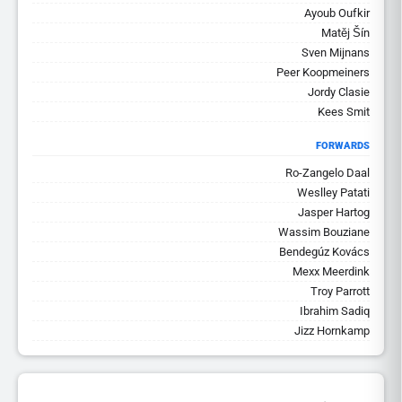
Ayoub Oufkir
Matěj Šín
Sven Mijnans
Peer Koopmeiners
Jordy Clasie
Kees Smit
FORWARDS
Ro-Zangelo Daal
Weslley Patati
Jasper Hartog
Wassim Bouziane
Bendegúz Kovács
Mexx Meerdink
Troy Parrott
Ibrahim Sadiq
Jizz Hornkamp