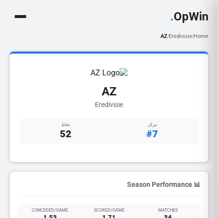
.
OpWin
AZ
Eredivisie
Home
/
/
AZ
Eredivisie
مركز
نقاط
52
#7
📊 Season Performance
CONCEDED/GAME
SCORED/GAME
MATCHES
1.53
1.71
34