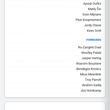
Ayoub Oufkir
Matěj Šín
Sven Mijnans
Peer Koopmeiners
Jordy Clasie
Kees Smit
FORWARDS
Ro-Zangelo Daal
Weslley Patati
Jasper Hartog
Wassim Bouziane
Bendegúz Kovács
Mexx Meerdink
Troy Parrott
Ibrahim Sadiq
Jizz Hornkamp