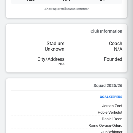
* Showing overall season statistics.
Club Information
Stadium
Coach
Unknown
N/A
City/Address
Founded
N/A
-
2025/26 Squad
GOALKEEPERS
Jeroen Zoet
Hobie Verhulst
Daniel Deen
Rome Owusu-Oduro
Jur Schipper