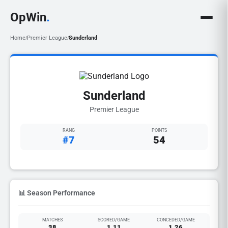
OpWin
.
Home
Premier League
Sunderland
/
/
Sunderland
Premier League
RANG
POINTS
#7
54
📊 Season Performance
MATCHES
SCORED/GAME
CONCEDED/GAME
38
1.11
1.26