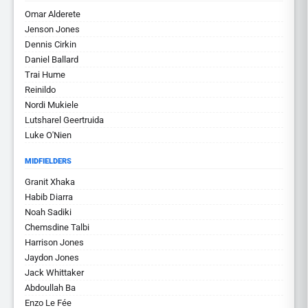
Omar Alderete
Jenson Jones
Dennis Cirkin
Daniel Ballard
Trai Hume
Reinildo
Nordi Mukiele
Lutsharel Geertruida
Luke O'Nien
MIDFIELDERS
Granit Xhaka
Habib Diarra
Noah Sadiki
Chemsdine Talbi
Harrison Jones
Jaydon Jones
Jack Whittaker
Abdoullah Ba
Enzo Le Fée