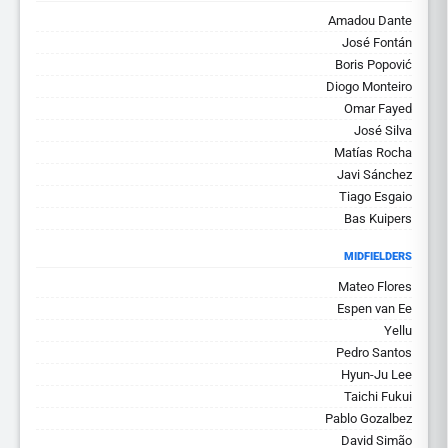
Amadou Dante
José Fontán
Boris Popović
Diogo Monteiro
Omar Fayed
José Silva
Matí­as Rocha
Javi Sánchez
Tiago Esgaio
Bas Kuipers
MIDFIELDERS
Mateo Flores
Espen van Ee
Yellu
Pedro Santos
Hyun-Ju Lee
Taichi Fukui
Pablo Gozalbez
David Simão