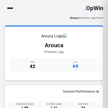
.
OpWin
Arouca
Primeira Liga
Home
/
/
Arouca
Primeira Liga
مركز
نقاط
42
#9
📊 Season Performance
CONCEDED/GAME
SCORED/GAME
MATCHES
1.88
1.41
34