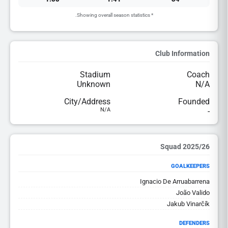
* Showing overall season statistics.
Club Information
Stadium
Coach
Unknown
N/A
City/Address
Founded
N/A
-
2025/26 Squad
GOALKEEPERS
Ignacio De Arruabarrena
João Valido
Jakub Vinarčík
DEFENDERS