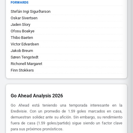
FORWARDS
Stefán Ingi Sigurðarson
Oskar Sivertsen
Jaden Slory
Ofosu Boakye
Thibo Baeten
Victor Edvardsen
Jakob Breum
Søren Tengstedt
Richonell Margaret
Finn Stokkers
Go Ahead Analysis 2026
Go Ahead está teniendo una temporada interesante en la
Eredivisie. Con un promedio de 1.59 goles marcados en casa,
demuestran solidez ante su afición. Sin embargo, su rendimiento
fuera de casa (1.59 goles/partido) sigue siendo un factor clave
para sus próximos pronósticos.