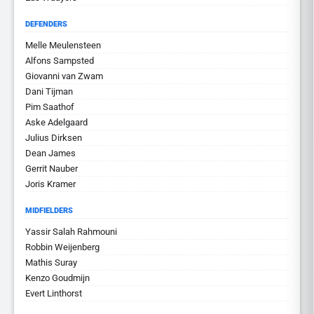
DEFENDERS
Melle Meulensteen
Alfons Sampsted
Giovanni van Zwam
Dani Tijman
Pim Saathof
Aske Adelgaard
Julius Dirksen
Dean James
Gerrit Nauber
Joris Kramer
MIDFIELDERS
Yassir Salah Rahmouni
Robbin Weijenberg
Mathis Suray
Kenzo Goudmijn
Evert Linthorst