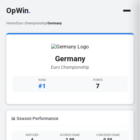
OpWin
.
Home
Euro Championship
Germany
/
/
Germany
Euro Championship
RANG
POINTS
#1
7
📊 Season Performance
MATCHES
SCORED/GAME
CONCEDED/GAME
4
2.00
0.50