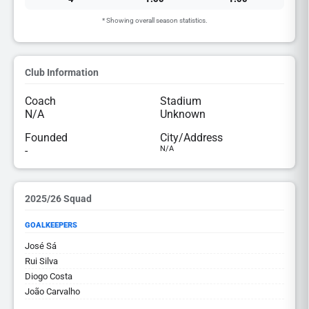
* Showing overall season statistics.
Club Information
Coach
Stadium
N/A
Unknown
Founded
City/Address
-
N/A
2025/26 Squad
GOALKEEPERS
José Sá
Rui Silva
Diogo Costa
João Carvalho