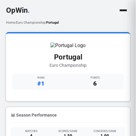
OpWin
.
Home
Euro Championship
Portugal
/
/
Portugal
Euro Championship
RANG
POINTS
#1
6
📊 Season Performance
MATCHES
SCORED/GAME
CONCEDED/GAME
4
1.50
1.00