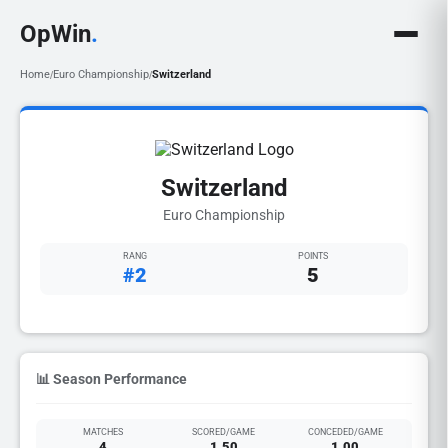
OpWin
.
Home
Euro Championship
Switzerland
/
/
Switzerland
Euro Championship
RANG
POINTS
#2
5
📊 Season Performance
MATCHES
SCORED/GAME
CONCEDED/GAME
4
1.50
1.00