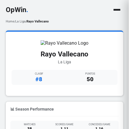
OpWin
.
Home
La Liga
Rayo Vallecano
/
/
Rayo Vallecano
La Liga
CLASIF
PUNTOS
#8
50
📊 Season Performance
MATCHES
SCORED/GAME
CONCEDED/GAME
38
1.11
1.16