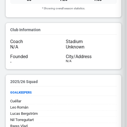
* Showing overall season statistics.
Club Information
Coach
Stadium
N/A
Unknown
Founded
City/Address
-
N/A
2025/26 Squad
GOALKEEPERS
Cuéllar
Leo Román
Lucas Bergström
Nil Torreguitart
Rares Vlad