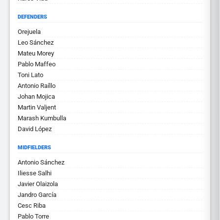
DEFENDERS
Orejuela
Leo Sánchez
Mateu Morey
Pablo Maffeo
Toni Lato
Antonio Raíllo
Johan Mojica
Martin Valjent
Marash Kumbulla
David López
MIDFIELDERS
Antonio Sánchez
Iliesse Salhi
Javier Olaizola
Jandro García
Cesc Riba
Pablo Torre