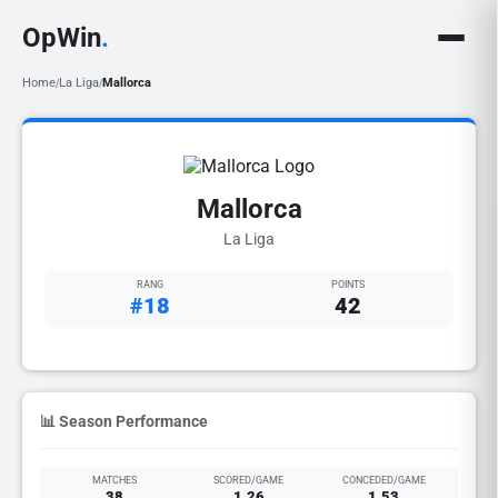
OpWin
.
Home
La Liga
Mallorca
/
/
Mallorca
La Liga
RANG
POINTS
#18
42
📊 Season Performance
MATCHES
SCORED/GAME
CONCEDED/GAME
38
1.26
1.53